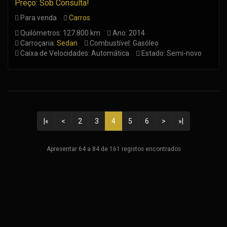
Preço: Sob Consulta!
Para venda
Carros
Quilómetros: 127.800 km
Ano: 2014
Carroçaria:
Sedan
Combustível: Gasóleo
Caixa de Velocidades: Automática
Estado: Semi-novo
|«
<
2
3
4
5
6
>
»|
Apresentar 64 a 84 de 161 registos encontrados