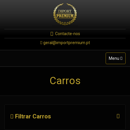
Contacte-nos
geral@importpremium.pt
Toggle
Menu
navigation
Carros
Filtrar Carros