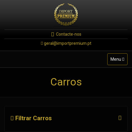
Contacte-nos
geral@importpremium.pt
Toggle
Menu
navigation
Carros
Filtrar Carros