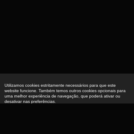
Utilizamos cookies estritamente necessários para que este
website funcione. Também temos outros cookies opcionais para
uma melhor experiência de navegação, que poderá ativar ou
desativar nas preferências.
Preferências
Aceitar Todos
Quem Somos
Import Premium dedica-se à importação de viaturas por
encomenda. Temos também no nosso stand de vendas em
Ponte de Lima, stock de automóveis prontos para entregar