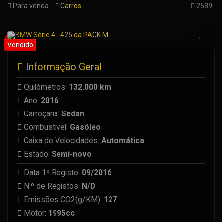
Para venda
Carros
2539
Informação Geral
Quilómetros:
132.000 km
Ano:
2016
Carroçaria:
Sedan
Combustível:
Gasóleo
Caixa de Velocidades:
Automática
Estado:
Semi-novo
Data 1º Registo:
09/2016
N.º de Registos:
N/D
Emissões CO2(g/KM):
127
Motor:
1995cc