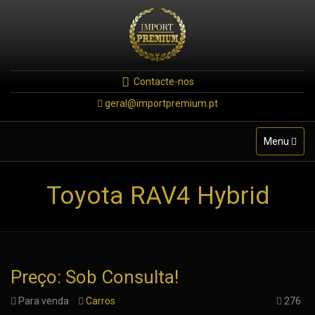
Contacte-nos
geral@importpremium.pt
Toggle
Menu
navigation
Toyota RAV4 Hybrid
Preço: Sob Consulta!
Para venda
Carros
276