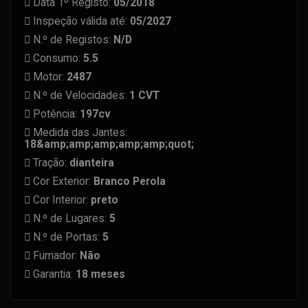
Data 1º Registo:
05/2018
Inspeção válida até:
05/2027
N.º de Registos:
N/D
Consumo:
5.5
Motor:
2487
N.º de Velocidades:
1 CVT
Potência:
197cv
Medida das Jantes:
18&amp;amp;amp;amp;amp;quot;
Tração:
dianteira
Cor Exterior:
Branco Perola
Cor Interior:
preto
N.º de Lugares:
5
N.º de Portas:
5
Fumador:
Não
Garantia:
18 meses